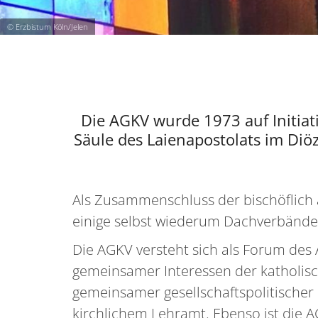
© Erzbistum Köln/Jelen
Die AGKV wurde 1973 auf Initiat
Säule des Laienapostolats im Diö
Als Zusammenschluss der bischöflich 
einige selbst wiederum Dachverbände
Die AGKV versteht sich als Forum d
gemeinsamer Interessen der katholisc
gemeinsamer gesellschaftspolitische
kirchlichem Lehramt. Ebenso ist die A