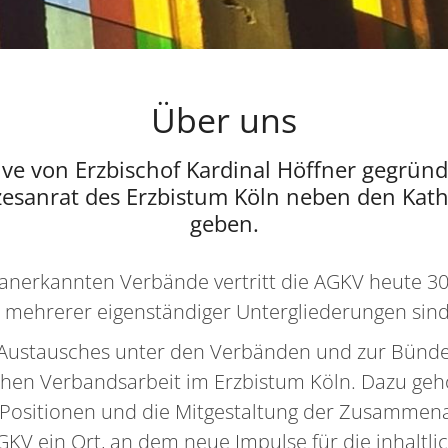
Über uns
ive von Erzbischof Kardinal Höffner gegrün
zesanrat des Erzbistum Köln neben den Kat
geben.
anerkannten Verbände vertritt die AGKV heute 30
 mehrerer eigenständiger Untergliederungen sind
es Austausches unter den Verbänden und zur Bü
hen Verbandsarbeit im Erzbistum Köln. Dazu geh
r Positionen und die Mitgestaltung der Zusamme
GKV ein Ort, an dem neue Impulse für die inhaltli