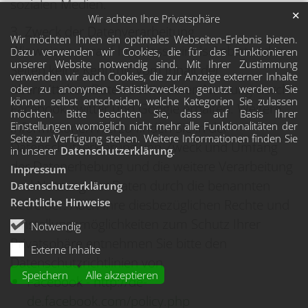
sozialen Medien.
✕
Wir achten Ihre Privatsphäre
3. Zweck der Datenverarbeitung
Wir möchten Ihnen ein optimales Webseiten-Erlebnis bieten.
Wir weisen darauf hin, dass wir als Anbieter der
Dazu verwenden wir Cookies, die für das Funktionieren
unserer Website notwendig sind. Mit Ihrer Zustimmung
Seiten keine Kenntnis vom Inhalt der
verwenden wir auch Cookies, die zur Anzeige externer Inhalte
übermittelten Daten sowie deren Nutzung durch
oder zu anonymen Statistikzwecken genutzt werden. Sie
können selbst entscheiden, welche Kategorien Sie zulassen
Facebook, twitter und Google erhalten. Weitere
möchten. Bitte beachten Sie, dass auf Basis Ihrer
Informationen hierzu finden Sie in der
Einstellungen womöglich nicht mehr alle Funktionalitäten der
Seite zur Verfügung stehen. Weitere Informationen finden Sie
Datenschutzerklärung von Zweck und Umfang
in unserer
Datenschutzerklärung
.
der Datenerhebung und die weitere Verarbeitung
Impressum
und Nutzung der Daten durch die benannten
Datenschutzerklärung
Betreiber. Auch Ihre diesbezüglichen Rechte und
Rechtliche Hinweise
Einstellungsmöglichkeiten zum Schutz Ihrer
Notwendig
Privatsphäre entnehmen Sie bitte den
Externe Inhalte
Datenschutzrichtlinien von
Speichern
Alle akzeptieren
Facebook -
http://de-
de.facebook.com/policy.php