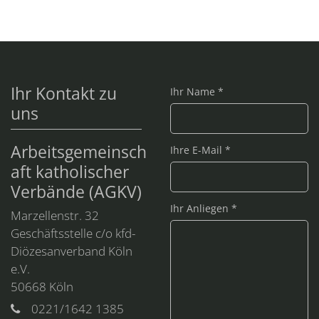
Ihr Kontakt zu
Ihr Name *
uns
Arbeitsgemeinsch
Ihre E-Mail *
aft katholischer
Verbände (AGKV)
Ihr Anliegen *
Marzellenstr. 32
Geschäftsstelle c/o kfd-
Diözesanverband Köln
e.V.
50668
Köln
0221/1642 1385